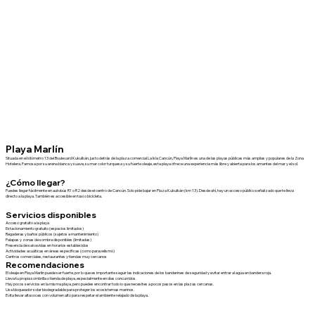
Playa Marlín
Situada en el kilómetro 13 del Boulevard Kukulkán, justo detrás de la plaza comercial La Isla Cancún, Playa Marlín es una de las playas públicas más amplias y populares de la Zona
Hotelera. Famosa por su arena blanca y suave, su mar color turquesa y su fuerte oleaje, esta playa ofrece una experiencia más libre y abierta para los amantes del mar y el sol.
¿Cómo llegar?
Puedes llegar fácilmente en autobús R1 o R2 desde el centro de Cancún. Solo pide bajar en Plaza Kukulkán (km 13). Desde ahí, hay un acceso público señalizado que te lleva
directo a la playa. También es accesible en taxi o bicicleta.
Servicios disponibles
Acceso gratuito a la playa
Estacionamiento gratuito (espacios limitados)
Regaderas y baños públicos (sujetos a mantenimiento)
Palapas y zonas de sombra disponibles (limitadas)
Presencia de salvavidas en horarios establecidos
Actividades acuáticas en áreas específicas (como paravelismo)
Centros comerciales, restaurantes y tiendas muy cercanos
Recomendaciones
El oleaje en Playa Marlín puede ser fuerte, por lo que es importante seguir las indicaciones de los banderines de seguridad y evitar entrar al agua en bandera roja.
Lleva tu propia sombrilla o tienda de playa, especialmente en días concurridos.
Hay pocos servicios en la misma playa, pero puedes encontrar todo lo que necesites a pocos pasos en las plazas cercanas.
Usa bloqueador solar biodegradable para proteger los ecosistemas marinos.
Evita llevar altavoces con volumen alto para respetar el ambiente relajado de la playa.